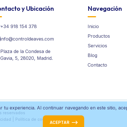
ntacto y Ubicación
Navegación
+34 918 154 378
Inicio
Productos
info@controldeaves.com
Servicios
Plaza de la Condesa de
Blog
Gavia, 5, 28020, Madrid.
Contacto
r tu experiencia. Al continuar navegando en este sitio, ac
s reservados
|
acidad
Política de cookies
ACEPTAR