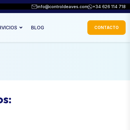
info@controldeaves.com
+34 626 114 718
RVICIOS
BLOG
CONTACTO
os: