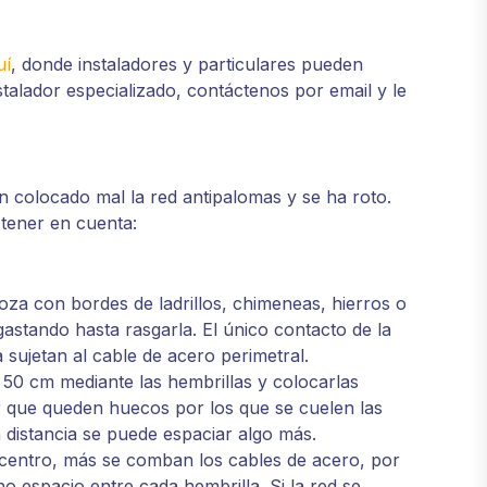
uí
, donde instaladores y particulares pueden
nstalador especializado, contáctenos por email y le
n colocado mal la red antipalomas y se ha roto.
 tener en cuenta:
oza con bordes de ladrillos, chimeneas, hierros o
esgastando hasta rasgarla. El único contacto de la
 sujetan al cable de acero perimetral.
 50 cm mediante las hembrillas y colocarlas
r que queden huecos por los que se cuelen las
a distancia se puede espaciar algo más.
 centro, más se comban los cables de acero, por
o espacio entre cada hembrilla. Si la red se