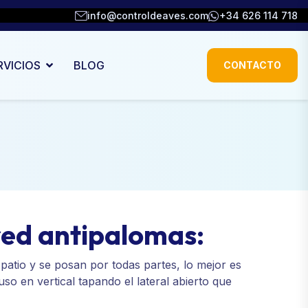
info@controldeaves.com
+34 626 114 718
RVICIOS
BLOG
CONTACTO
red antipalomas:
atio y se posan por todas partes, lo mejor es
uso en vertical tapando el lateral abierto que