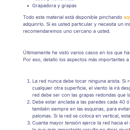
Grapadora y grapas
Todo este material está disponible pinchando
aq
adquirirlo. Si es usted particular y necesita un i
recomendaremos uno cercano a usted.
Últimamente he visto varios casos en los que ha
Por eso, detallo los aspectos más importantes a
La red nunca debe tocar ninguna arista. Si r
cualquier otra superficie, el viento la irá d
red debe ser con las grapas redondas que la
Debe estar anclada a las paredes cada 40 ó
también siempre en las esquinas, para evita
palomas. Si la red se coloca en vertical, est
Cuanta mayor tensión ejerce la red hacia el
lo que más importante resulta no dejar much